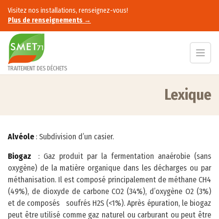
Accès au contenu
Visitez nos installations, renseignez-vous!
Plus de renseignements →
TRAITEMENT DES DÉCHETS
Lexique
Accueil
Lexique
Alvéole
: Subdivision d’un casier.
Biogaz
: Gaz produit par la fermentation anaérobie (sans
oxygène) de la matière organique dans les décharges ou par
méthanisation. Il est composé principalement de méthane CH4
(49%), de dioxyde de carbone CO2 (34%), d’oxygène O2 (3%)
et de composés soufrés H2S (<1%). Après épuration, le biogaz
peut être utilisé comme gaz naturel ou carburant ou peut être