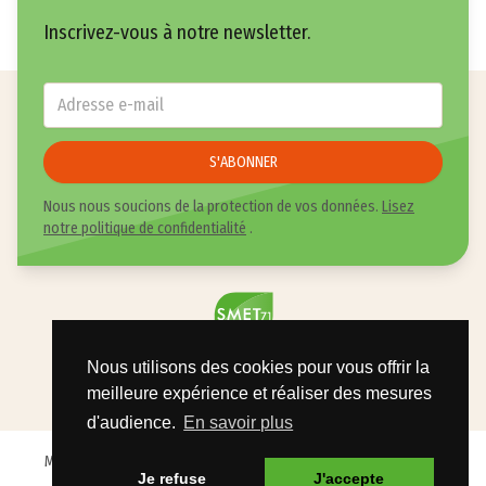
Inscrivez-vous à notre newsletter.
E-mail
*
S'ABONNER
Nous nous soucions de la protection de vos données.
Lisez
notre politique de confidentialité
.
34 Chemin de Lessard - 71150 CHAGNY
Nous utilisons des cookies pour vous offrir la
03 85 87 21 30
meilleure expérience et réaliser des mesures
d'audience.
En savoir plus
MENTIONS LÉGALES
DONNÉES PERSONNELLES
PLAN DU SITE
Je refuse
J'accepte