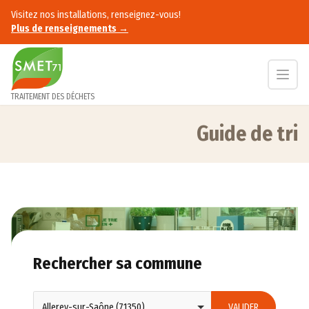
Accès au contenu
Visitez nos installations, renseignez-vous!
Plus de renseignements →
TRAITEMENT DES DÉCHETS
Guide de tri
Accueil
Guide de tri
Rechercher sa commune
Lieu d'habitation
*
Allerey-sur-Saône (71350)
VALIDER