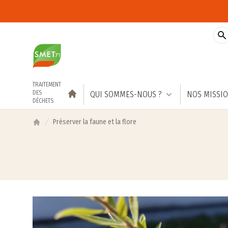
Accès au contenu
REC
TRAITEMENT
DES
ACCUEIL
QUI SOMMES-NOUS ?
NOS MISSI
DÉCHETS
Préserver la faune et la flore
Accueil