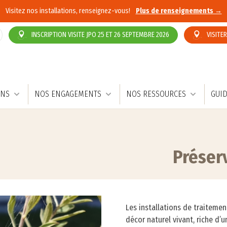
Visitez nos installations, renseignez-vous!
Plus de renseignements →
INSCRIPTION VISITE JPO 25 ET 26 SEPTEMBRE 2026
VISITE
HERCHE
ONS
NOS ENGAGEMENTS
NOS RESSOURCES
GUID
Préserv
Les installations de traiteme
décor naturel vivant, riche d’u